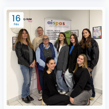
16
Fév