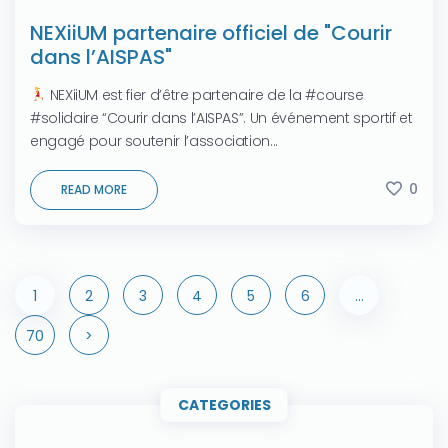
NEXiiUM partenaire officiel de "Courir
dans l’AISPAS"
NEXiiUM est fier d’être partenaire de la #course
#solidaire “Courir dans l’AISPAS”. Un événement sportif et
engagé pour soutenir l’association...
0
READ MORE
1
2
3
4
5
6
…
70
>
CATEGORIES