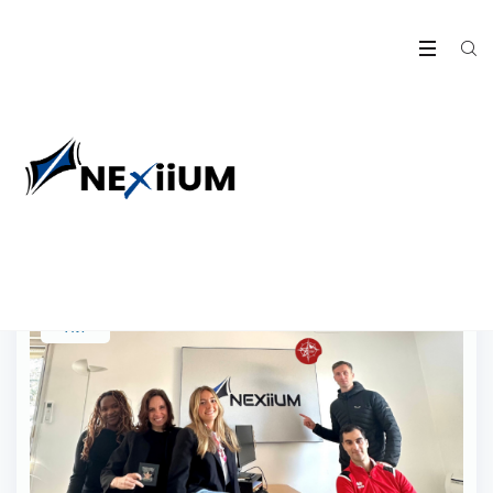
News
29
Avr