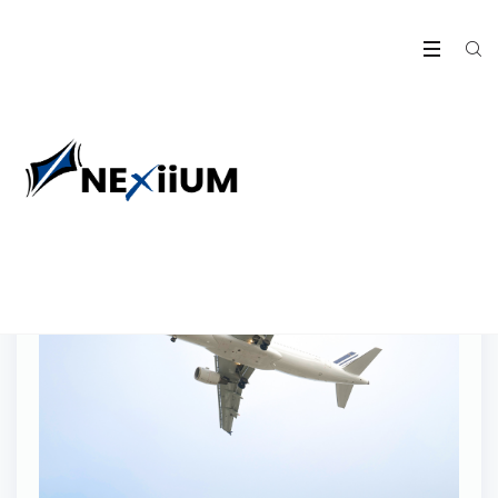
02
Déc