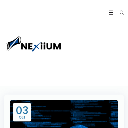
03
Oct