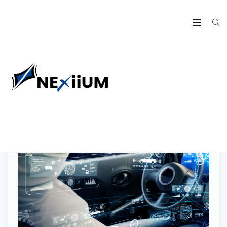
05
Sep