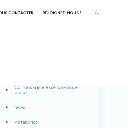
OUS CONTACTER
REJOIGNEZ-NOUS !
CATEGORIES
A propos de Cegid
A propos de CiiDOC
Ca nous a intéressé, on vous en
parle !
News
Partenariat