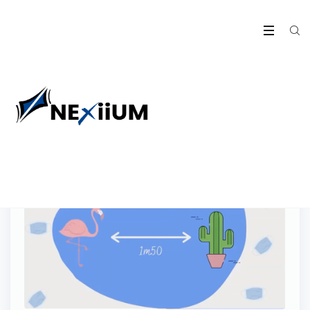
30
Sep