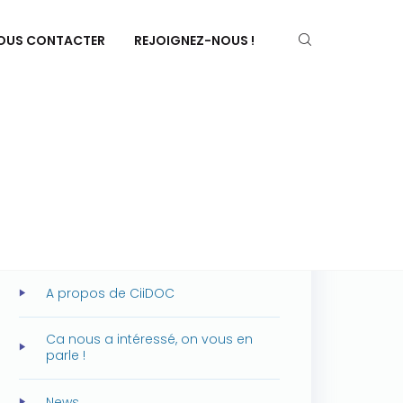
OUS CONTACTER
REJOIGNEZ-NOUS !
CATEGORIES
A propos de Cegid
A propos de CiiDOC
Ca nous a intéressé, on vous en
parle !
News