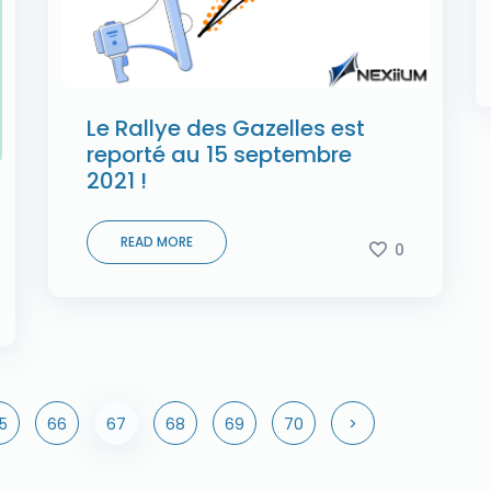
Le Rallye des Gazelles est
reporté au 15 septembre
2021 !
READ MORE
0
5
66
67
68
69
70
>