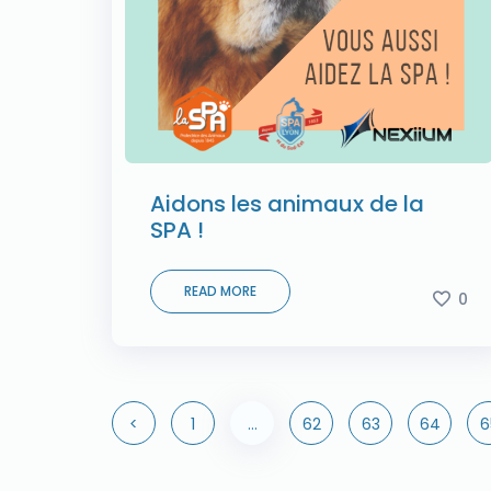
Aidons les animaux de la
SPA !
READ MORE
0
<
1
…
62
63
64
6