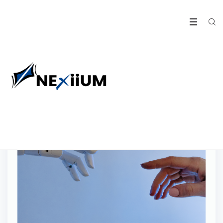
07
Nov